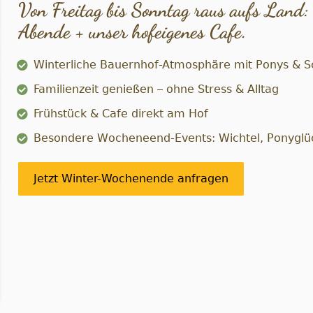
Von Freitag bis Sonntag raus aufs Land: 
Abende + unser hofeigenes Cafe.
Winterliche Bauernhof-Atmosphäre mit Ponys & S
Familienzeit genießen – ohne Stress & Alltag
Frühstück & Cafe direkt am Hof
Besondere Wocheneend-Events: Wichtel, Ponygl
Jetzt Winter-Wochenende anfragen