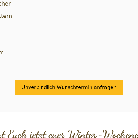
chen
ttern
mm
Unverbindlich Wunschtermin anfragen
rt Euch jetzt euer Winter-Wochen