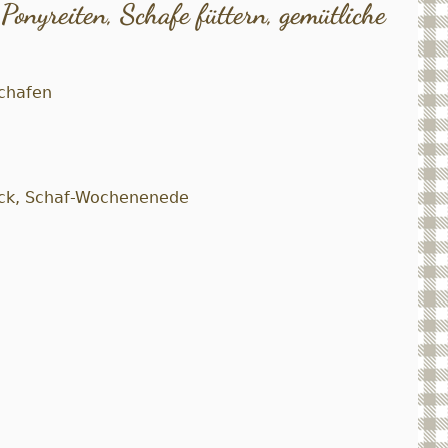
Ponyreiten, Schafe füttern, gemütliche
chafen
ück, Schaf-Wochenenede