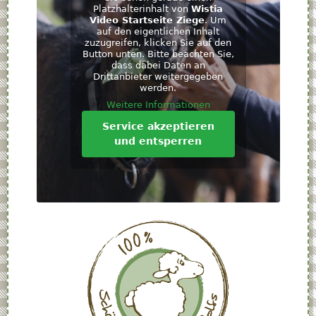
Platzhalterinhalt von
Wistia
Video Startseite Ziege
. Um
auf den eigentlichen Inhalt
zuzugreifen, klicken Sie auf den
Button unten. Bitte beachten Sie,
dass dabei Daten an
Drittanbieter weitergegeben
werden.
Weitere Informationen
Service akzeptieren
und entsperren