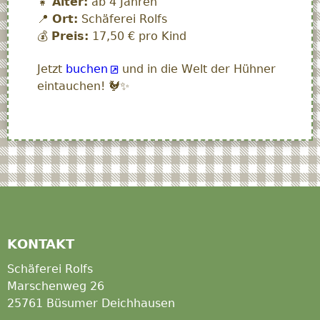
👧
Alter:
ab 4 Jahren
📍
Ort:
Schäferei Rolfs
💰
Preis:
17,50 € pro Kind
Jetzt
buchen
und in die Welt der Hühner
eintauchen! 🐓✨
KONTAKT
Schäferei Rolfs
Marschenweg 26
25761 Büsumer Deichhausen