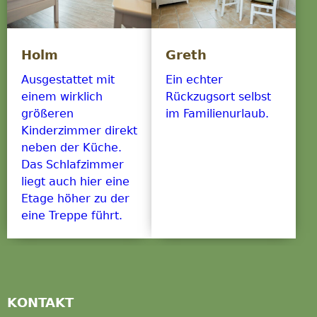
Holm
Greth
Ausgestattet mit
Ein echter
einem wirklich
Rückzugsort selbst
größeren
im Familienurlaub.
Kinderzimmer direkt
neben der Küche.
Das Schlafzimmer
liegt auch hier eine
Etage höher zu der
eine Treppe führt.
KONTAKT