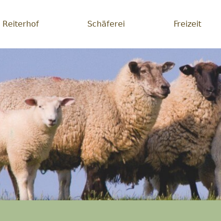
Reiterhof
Schäferei
Freizeit
erei
lichsein