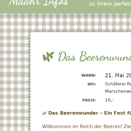
Määhr Infos
zu Ihrem perfek
🌿 Das Beerenwunde
21. Mai 2
WANN:
Schäferei R
WO:
Marschenw
16,-
PREIS:
🌿
Das Beerenwunder – Ein Fest fü
Willkommen im Reich der Beeren! Zwis