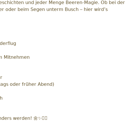
Geschichten und jeder Menge Beeren-Magie. Ob bei der
r oder beim Segen unterm Busch – hier wird’s
derflug
um Mitnehmen
r
tags oder früher Abend)
ch
ers werden! 🌼✨🧚‍♀️