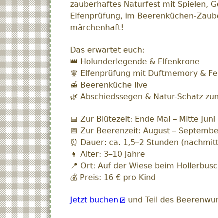
zauberhaftes Naturfest mit Spielen, 
Elfenprüfung, im Beerenküchen-Zaube
märchenhaft!
Das erwartet euch:
👑 Holunderlegende & Elfenkrone
🧚 Elfenprüfung mit Duftmemory & Fe
🍯 Beerenküche live
🌿 Abschiedssegen & Natur-Schatz z
📅 Zur Blütezeit: Ende Mai – Mitte Juni
📅 Zur Beerenzeit: August – Septembe
⏰ Dauer: ca. 1,5–2 Stunden (nachmit
👧 Alter: 3–10 Jahre
📍 Ort: Auf der Wiese beim Hollerbus
💰 Preis: 16 € pro Kind
Jetzt buchen
und Teil des Beerenwund