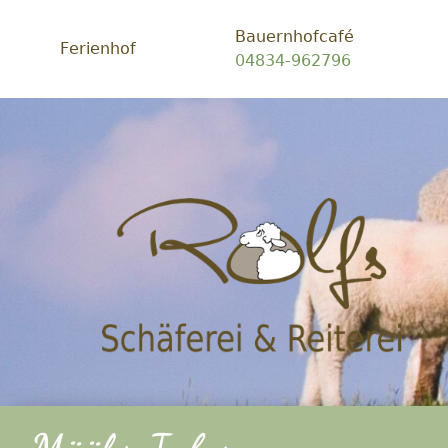
Bauernhofcafé
Ferienhof
04834-962796
Schäf
Rolfs
-
Ein
Platz
zum
glück