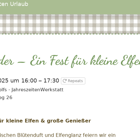
ten Urlaub
r – Ein Fest für kleine Elfe
025 um 16:00 – 17:30
Repeats
olfs - JahreszeitenWerkstatt
eg 26
r kleine Elfen & große Genießer
chen Blütenduft und Elfenglanz feiern wir ein