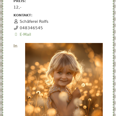
PREIS:
12,-
KONTAKT:
Schäferei Rolfs
048346545
E-Mail
In