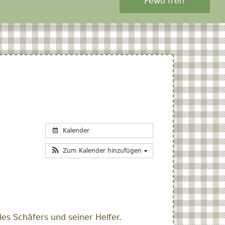
Fewo frei?
Kalender
Zum Kalender hinzufügen
es Schäfers und seiner Helfer.