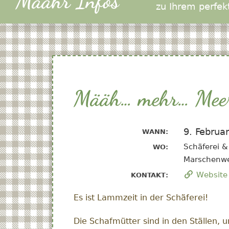
Määhr Infos
zu Ihrem perfek
Määh… mehr… Mee
9. Februa
WANN:
Schäferei & 
WO:
Marschenw
Website 
KONTAKT:
Es ist Lammzeit in der Schäferei!
Die Schafmütter sind in den Ställen, 