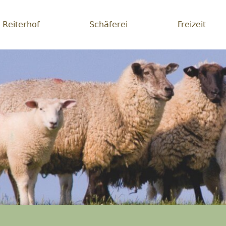
Reiterhof
Schäferei
Freizeit
erei
lichsein