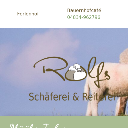
Bauernhofcafé
Ferienhof
04834-962796
Schäf
Rolfs
-
Ein
Platz
zum
glück