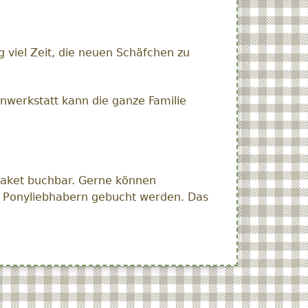
g viel Zeit, die neuen Schäfchen zu
nwerkstatt kann die ganze Familie
Paket buchbar. Gerne können
n Ponyliebhabern gebucht werden. Das