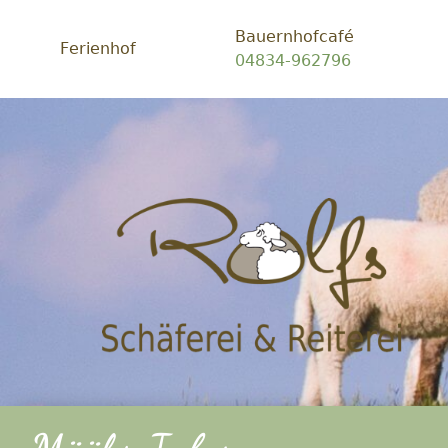
Bauernhofcafé
Ferienhof
04834-962796
Schäf
Rolfs
-
Ein
Platz
zum
glück