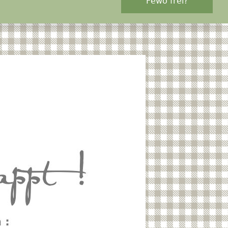
Fewo frei?