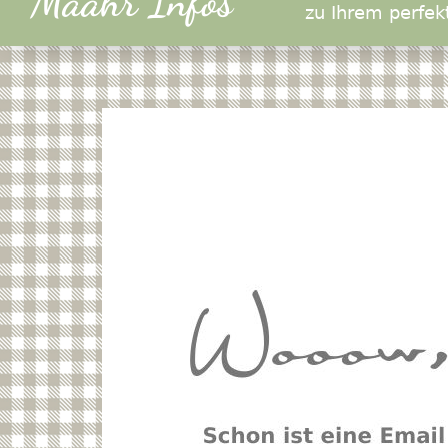
Määhr Infos
zu Ihrem perfek