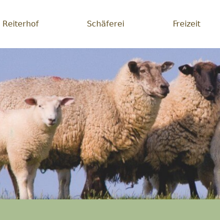
Reiterhof
Schäferei
Freizeit
erei
lichsein