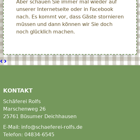
Aber schauen Sie immer mal wieder auf
unserer Internetseite oder in Facebook
nach. Es kommt vor, dass Gäste stornieren
müssen und dann können wir Sie doch
noch glücklich machen.
Ferienhaus
Flahde
Shäpers
Hus
KONTAKT
Schäferei Rolfs
Marschenweg 26
25761 Büsumer Deichhausen
E-Mail: info@schaeferei-rolfs.de
Telefon: 04834-6545