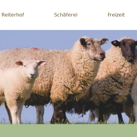
Reiterhof
Schäferei
Freizeit
erei
lichsein