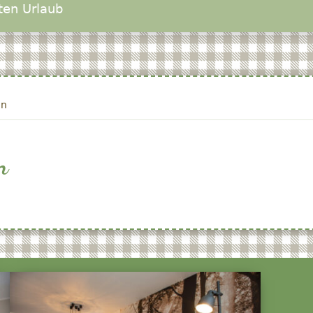
ten Urlaub
en
n