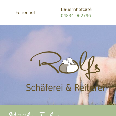
Bauernhofcafé
Ferienhof
04834-962796
Schäf
Rolfs
-
Ein
Platz
zum
glück