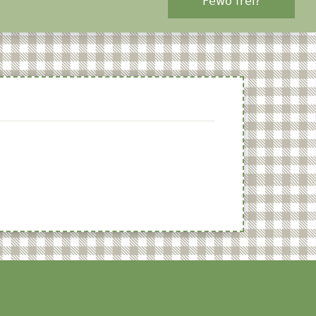
Fewo frei?