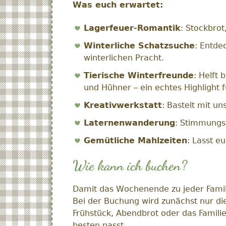
Was euch erwartet:
Lagerfeuer-Romantik
: Stockbro
Winterliche Schatzsuche
: Entde
winterlichen Pracht.
Tierische Winterfreunde
: Helft 
und Hühner – ein echtes Highlight f
Kreativwerkstatt
: Bastelt mit u
Laternenwanderung
: Stimmungs
Gemütliche Mahlzeiten
: Lasst e
Wie kann ich buchen?
Damit das Wochenende zu jeder Familie 
Bei der Buchung wird zunächst nur d
Frühstück, Abendbrot oder das Famili
besten passt.