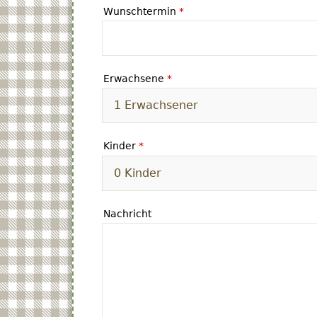
Wunschtermin
*
Erwachsene
*
Kinder
*
Nachricht