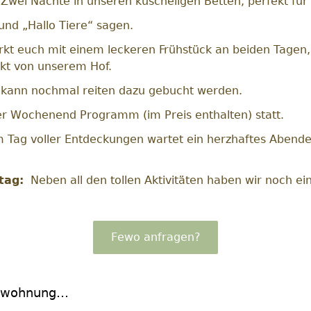
wei Nächte in unseren kuscheligen Betten, perfekt fü
und „Hallo Tiere“ sagen.
kt euch mit einem leckeren Frühstück an beiden Tagen, b
ekt von unserem Hof.
kann nochmal reiten dazu gebucht werden.
er Wochenend Programm (im Preis enthalten) statt.
Tag voller Entdeckungen wartet ein herzhaftes Abendes
tag:
Neben all den tollen Aktivitäten haben wir noch e
Fewo anfragen?
ngswohnung…