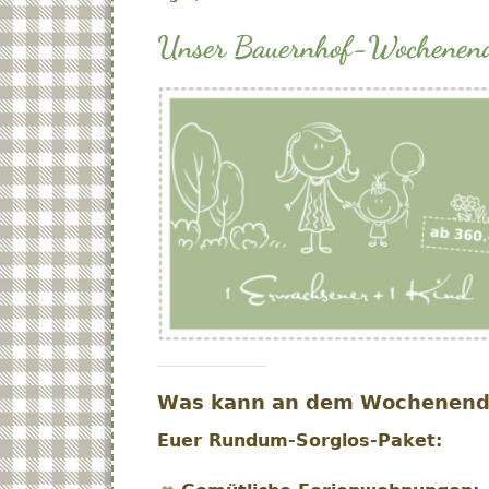
Unser Bauernhof-Wochenende
Was kann an dem Wochenend
Euer Rundum-Sorglos-Paket: