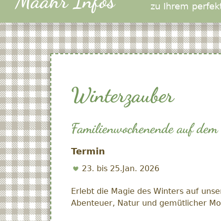
Määhr Infos
zu Ihrem perfek
Winterzauber
Familienwochenende auf dem
Termin
23. bis 25.Jan. 2026
Erlebt die Magie des Winters auf un
Abenteuer, Natur und gemütlicher Mom