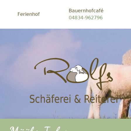
Bauernhofcafé
Ferienhof
04834-962796
Schäf
Rolfs
-
Ein
Platz
zum
glück