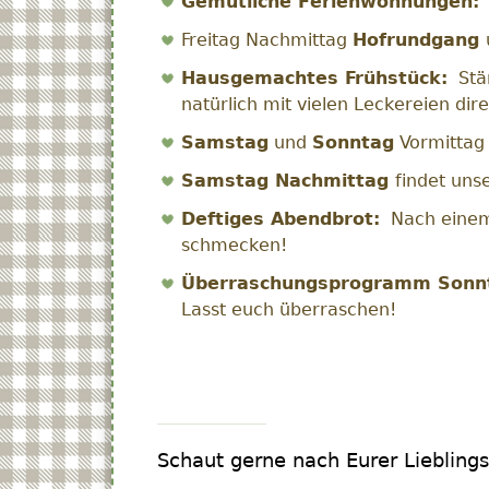
Gemütliche Ferienwohnungen:
Z
Freitag Nachmittag
Hofrundgang
Hausgemachtes Frühstück:
Stär
natürlich mit vielen Leckereien dir
Samstag
und
Sonntag
Vormittag 
Samstag Nachmittag
findet uns
Deftiges Abendbrot:
Nach einem 
schmecken!
Überraschungsprogramm Sonn
Lasst euch überraschen!
Schaut gerne nach Eurer Liebli