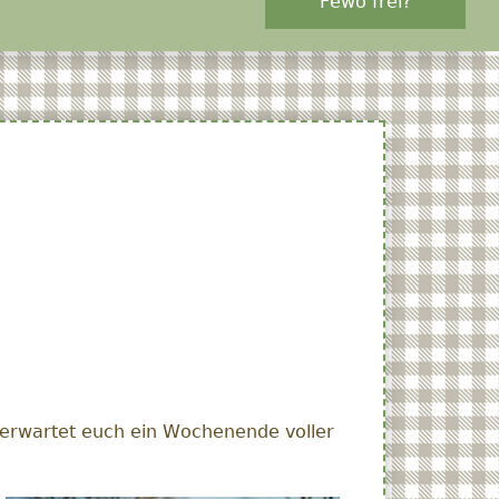
Fewo frei?
erwartet euch ein Wochenende voller