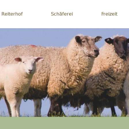
Reiterhof
Schäferei
Freizeit
erei
lichsein