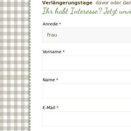
Verlängerungstage
davor oder dan
Ihr habt Interesse? Jetzt unv
Anrede
*
Vorname
*
Name
*
E-Mail
*