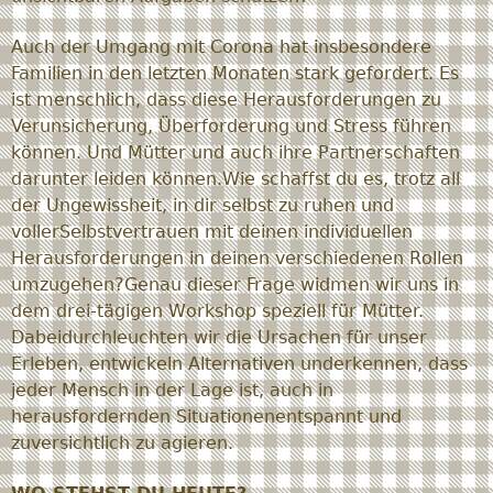
Auch der Umgang mit Corona hat insbesondere
Familien in den letzten Monaten stark gefordert. Es
ist menschlich, dass diese Herausforderungen zu
Verunsicherung, Überforderung und Stress führen
können. Und Mütter und auch ihre Partnerschaften
darunter leiden können.Wie schaffst du es, trotz all
der Ungewissheit, in dir selbst zu ruhen und
vollerSelbstvertrauen mit deinen individuellen
Herausforderungen in deinen verschiedenen Rollen
umzugehen?Genau dieser Frage widmen wir uns in
dem drei-tägigen Workshop speziell für Mütter.
Dabeidurchleuchten wir die Ursachen für unser
Erleben, entwickeln Alternativen underkennen, dass
jeder Mensch in der Lage ist, auch in
herausfordernden Situationenentspannt und
zuversichtlich zu agieren.