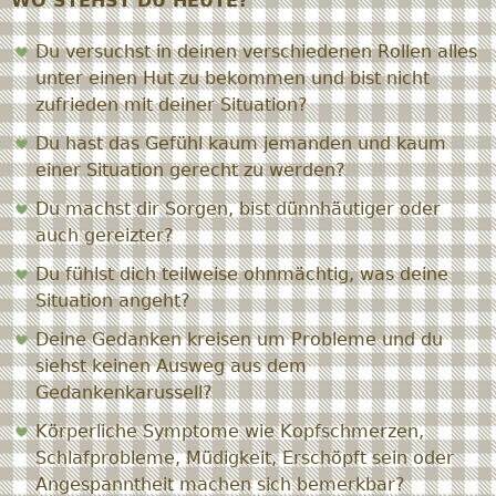
WO STEHST DU HEUTE?
Du versuchst in deinen verschiedenen Rollen alles
unter einen Hut zu bekommen und bist nicht
zufrieden mit deiner Situation?
Du hast das Gefühl kaum jemanden und kaum
einer Situation gerecht zu werden?
Du machst dir Sorgen, bist dünnhäutiger oder
auch gereizter?
Du fühlst dich teilweise ohnmächtig, was deine
Situation angeht?
Deine Gedanken kreisen um Probleme und du
siehst keinen Ausweg aus dem
Gedankenkarussell?
Körperliche Symptome wie Kopfschmerzen,
Schlafprobleme, Müdigkeit, Erschöpft sein oder
Angespanntheit machen sich bemerkbar?