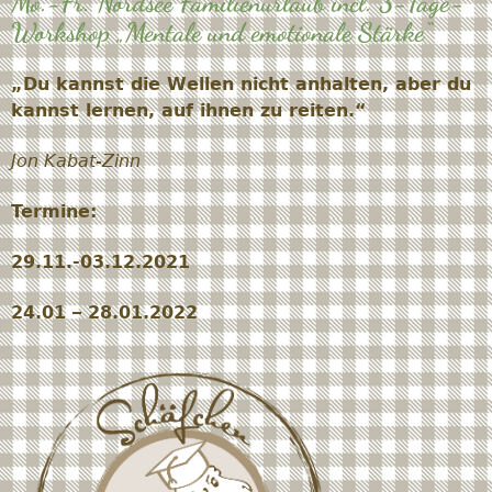
Mo.-Fr. Nordsee Familienurlaub incl. 3-Tage-
Workshop „Mentale und emotionale Stärke“
„Du kannst die Wellen nicht anhalten, aber du
kannst lernen, auf ihnen zu reiten.“
Jon Kabat-Zinn
Termine:
29.11.-03.12.2021
24.01 – 28.01.2022