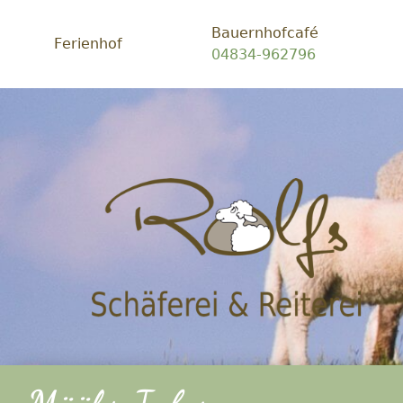
Bauernhofcafé
Ferienhof
04834-962796
Schäf
Rolfs
-
Ein
Platz
zum
glück