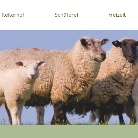
Reiterhof
Schäferei
Freizeit
erei
lichsein