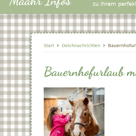
Määhr Infos
zu Ihrem perfek
Start
Deichnachrichten
Bauernhofurl
Bauernhofurlaub mi