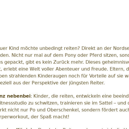
Euer Kind möchte unbedingt reiten? Direkt an der Nords
 finden. Nicht nur mal auf dem Pony oder Pferd sitzen, 
 gepackt, gibt es kein Zurück mehr. Dieses geheimnisvo
ist, erlebt eine Welt voller Abenteuer und Freude. Eltern,
ben strahlenden Kinderaugen noch für Vorteile auf sie wa
ziell aus der Perspektive der jüngsten Reiter.
anz nebenbei
: Kinder, die reiten, entwickeln eine beei
itnessstudio zu schwitzen, trainieren sie im Sattel – un
tärkt nicht nur Po und Oberschenkel, sondern fördert au
rperworkout, der Spaß macht!