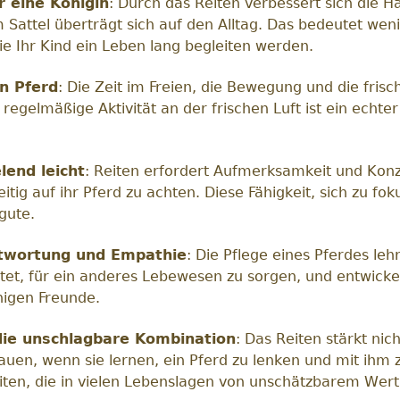
r eine Königin
: Durch das Reiten verbessert sich die Ha
m Sattel überträgt sich auf den Alltag. Das bedeutet w
ie Ihr Kind ein Leben lang begleiten werden.
n Pferd
: Die Zeit im Freien, die Bewegung und die fri
 regelmäßige Aktivität an der frischen Luft ist ein echt
lend leicht
: Reiten erfordert Aufmerksamkeit und Konze
tig auf ihr Pferd zu achten. Diese Fähigkeit, sich zu fo
gute.
ntwortung und Empathie
: Die Pflege eines Pferdes le
et, für ein anderes Lebewesen zu sorgen, und entwickeln
nigen Freunde.
die unschlagbare Kombination
: Das Reiten stärkt ni
auen, wenn sie lernen, ein Pferd zu lenken und mit ihm
iten, die in vielen Lebenslagen von unschätzbarem Wert 