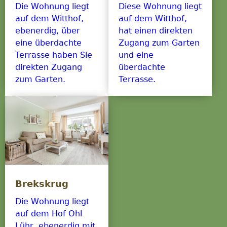
Die Wohnung liegt
Diese Wohnung liegt
auf dem Witthof,
auf dem Witthof,
ebenerdig, über
hat einen direkten
eine überdachte
Zugang zum Garten
Terrasse haben Sie
und eine
direkten Zugang
überdachte
zum Garten.
Terrasse.
Brekskrug
Die Wohnung liegt
auf dem Hof Ohl
Lühr, ebenerdig mit