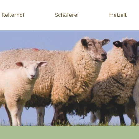
Reiterhof
Schäferei
Freizeit
erei
lichsein