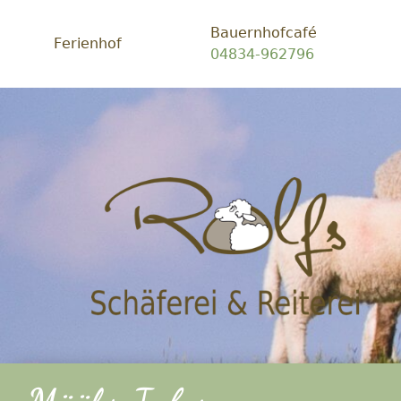
Bauernhofcafé
Ferienhof
04834-962796
Schäf
Rolfs
-
Ein
Platz
zum
glück