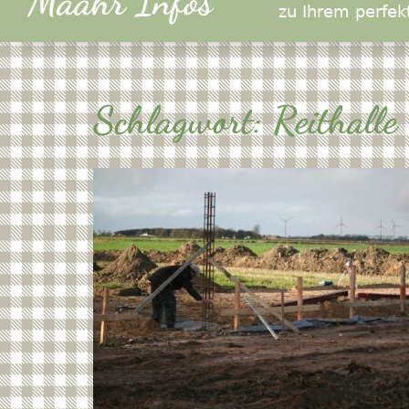
Määhr Infos
zu Ihrem perfek
Schlagwort:
Reithalle