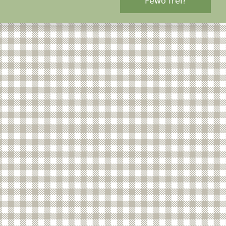
Fewo frei?